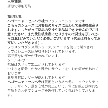
出発期限:
店頭で即納可能
商品説明:
ベゴーニャ・セルベラ社
のフラメンコシューズです
こちらのシューズはお客様のサイズに合わせて受注後生産さ
れます。したがって商品の交換や返品はできませんのでご注
意ください。また受注後生産になりますので発注を頂いてか
ら2日ほどみていただく必要がございます（代金は前もってお
支払いいただきます）。
フラメンコダンス用シューズ, スエードを使って製作され、ト
ップにシューズ紐が取り付けられております。
高品質なレザーが使われています。
ソール‐レザー
靴底はスリップ加工がされております
つまさき部分、かかと部分にサウンドを生むが釘が使われて
おります
裏地素材にレザーが使われております
ベゴーニャ・セルベラ
は芸術という名の元に、クウォリティ
ー、デザイン、履き心地の向上という、常に伝統と技術的な
革新を合わせてシューズを製作していく挑戦をしておりま
す。