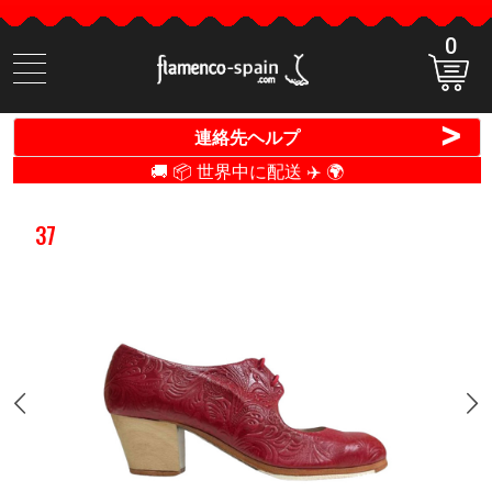
0
商
品
検
>
連絡先ヘルプ
索
🚚 📦 世界中に配送 ✈️ 🌍
37