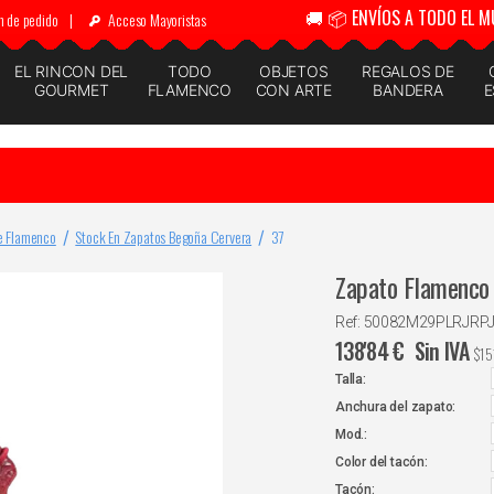
🚚 📦 ENVÍOS A TODO EL M
n de pedido
|
Acceso Mayoristas
EL RINCON DEL
TODO
OBJETOS
REGALOS DE
GOURMET
FLAMENCO
CON ARTE
BANDERA
E
e Flamenco
Stock En Zapatos Begoña Cervera
37
Zapato Flamenco 
Ref: 50082M29PLRJR
138'84
€
Sin IVA
$
15
Talla:
Anchura del zapato:
Mod.:
Color del tacón:
Tacón: