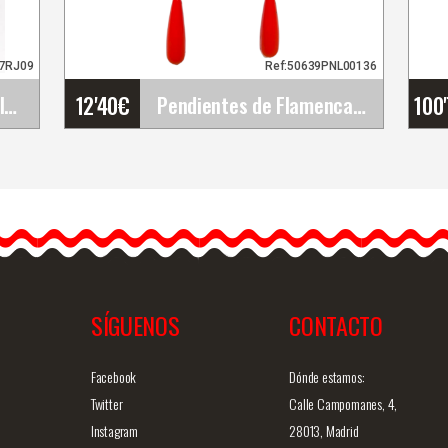
37RJ09
Ref:50639PNL00136
12'40
€
100
Flor Flamenca Ranúnculo Málaga. Rojo RJ09. 9cm
Pendientes de Flamenca y Fiesta
Pendientes de Flamenca y
Fiesta
Descubre estos
se
pendientes artesanales de
flamenca, un
complemento…
SÍGUENOS
CONTACTO
ida
Info. detallada
Vista rápida
Facebook
Dónde estamos:
Twitter
Calle Campomanes, 4,
Instagram
28013, Madrid