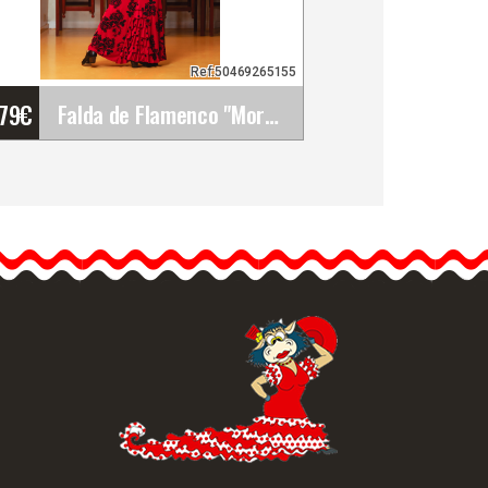
Ref:50469265155
'79
€
Falda de Flamenco "Morente". Davedans
Falda de Flamenco
"Morente". Davedans
Falda larga con fajín.
Volante superior de punto…
Info. detallada
Vista rápida