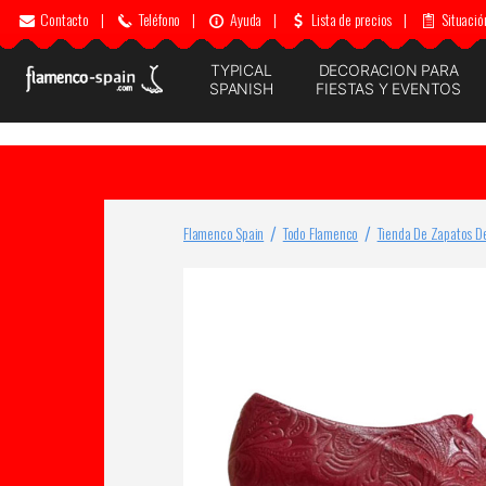
Contacto
|
Teléfono
|
Ayuda
|
Lista de precios
|
Situació
TYPICAL
DECORACION PARA
SPANISH
FIESTAS Y EVENTOS
Flamenco Spain
Todo Flamenco
Tienda De Zapatos D