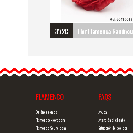
Ref:5041901
3'72
€
Flor Flamenca Ranúnculo
Málaga. Rojo RJ09. 9cm
El ranúnculo es una
delicada flor de tela que 
ha…
FLAMENCO
FAQS
Info. detallada
Vista ráp
Quiénes somos
Ayuda
Flamencoexport.com
Atención al cliente
Flamenco-Sound.com
Situación de pedidos