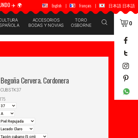
UNDO ✈️ 🌍
🚚 📦 ENVÍOS A TODO EL MUNDO ✈️ 🌍
English
|
Français
|
日本語 日本語
CULTURA
ACCESORIOS
TORO
0
SPAÑOLA
BODAS Y NOVIAS
OSBORNE
Begoña Cervera. Cordonera
PJCUBSTK37
1'75