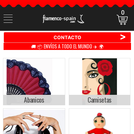
0
Buscar
productos
>
CONTACTO
🚚 📦 ENVÍOS A TODO EL MUNDO ✈️ 🌍
Abanicos
Camisetas