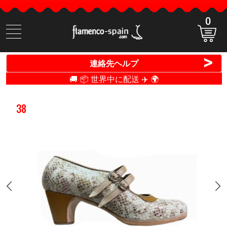
0
商
品
検
>
連絡先ヘルプ
索
🚚 📦 世界中に配送 ✈️ 🌍
38