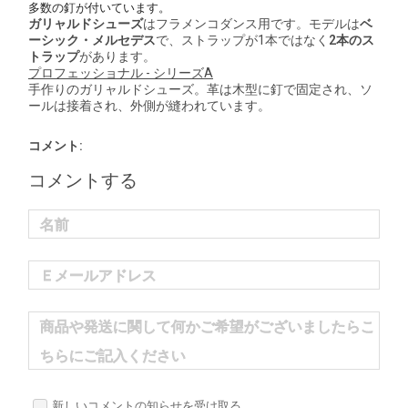
多数の釘が付いています。
ガリャルドシューズ
はフラメンコダンス用です。モデルは
ベ
ーシック・メルセデス
で、ストラップが1本ではなく
2本のス
トラップ
があります。
プロフェッショナル - シリーズA
手作りのガリャルドシューズ。革は木型に釘で固定され、ソ
ールは接着され、外側が縫われています。
コメント:
コメントする
名前
Ｅメールアドレス
商品や発送に関して何かご希望がございましたらこ
ちらにご記入ください
新しいコメントの知らせを受け取る