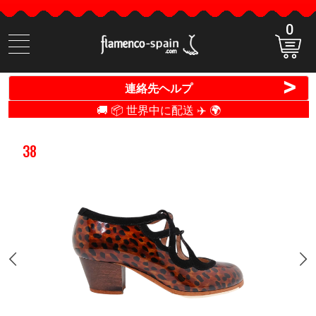
0
商
品
検
>
連絡先ヘルプ
索
🚚 📦 世界中に配送 ✈️ 🌍
38