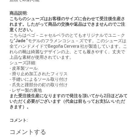
商品説明:
こちらのシューズはお客様のサイズに合わせて受注後生産さ
れます。したがって商品の交換や返品はできませんのでご注
意ください。
こちらはベゴ－ニャセルベラのとてもオリジナルでユニ－ク
な
‘’
Jade
’’
モデルのフラメンコシュ－ズです。
このシューズは
全てハンドメイドで
Begoña Cervera
社が製造しています。こ
れらの靴は綺麗なデザインの上、とても履きやすく、丈夫で
上品な素材が使用されています。
シューズ詳細
:
-
皮革製ソール
.
-
滑り止め加工されたフィリス
-
手縫いによるソール取り付け
-
爪先と踵部分の釘の取り付け
-
レザー製の裏地
また受注後生産になりますので発注を頂いてから2
日ほどみて
いただく必要がございます（代金は前もってお支払いいただ
きます）。
コメント:
コメントする