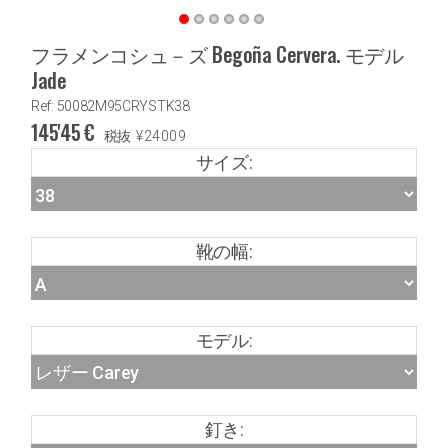
フラメンコシュ－ズ Begoña Cervera. モデル
Jade
Ref: 50082M95CRYSTK38
145'45
€
税抜
¥
24009
サイズ:
靴の幅:
モデル:
釘き: