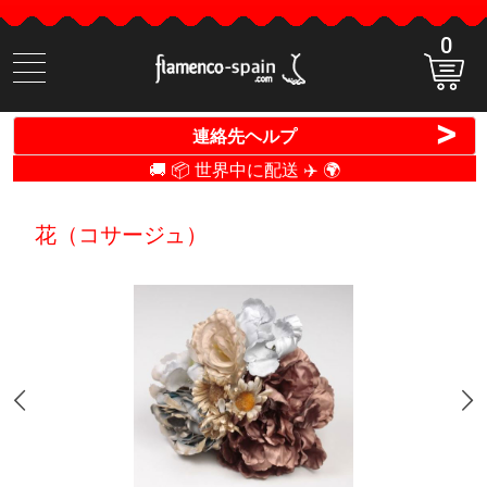
0
商
品
検
>
連絡先ヘルプ
索
🚚 📦 世界中に配送 ✈️ 🌍
花（コサージュ）