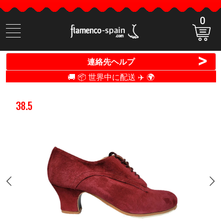
0
商
品
検
>
連絡先ヘルプ
索
🚚 📦 世界中に配送 ✈️ 🌍
38.5