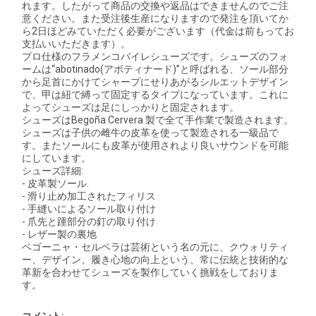
れます。したがって商品の交換や返品はできませんのでご注
意ください。また受注後生産になりますので発注を頂いてか
ら2日ほどみていただく必要がございます（代金は前もってお
支払いいただきます）。
プロ仕様のフラメンコバイレシューズです。シューズのフォ
ームは“abotinado(アボティナード)”と呼ばれる、ソール部分
から足首にかけてシャープにせりあがるシルエットデザイン
で、甲は紐で縛って固定するタイプになっています。これに
よってシューズは足にしっかりと固定されます。
シューズはBegoña Cervera 製で全て手作業で製造されます。
シューズは子供の雌牛の皮革を使って製造される一級品で
す。またソールにも皮革が使用されより良いサウンドを可能
にしています。
シューズ詳細:
- 皮革製ソール.
- 滑り止め加工されたフィリス
- 手縫いによるソール取り付け
- 爪先と踵部分の釘の取り付け
- レザー製の裏地
ベゴーニャ・セルベラは芸術という名の元に、クウォリティ
ー、デザイン、履き心地の向上という、常に伝統と技術的な
革新を合わせてシューズを製作していく挑戦をしておりま
す。