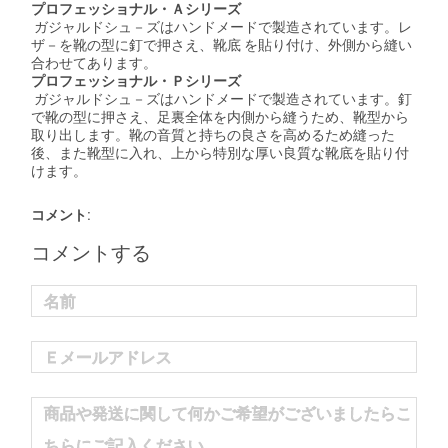
プロフェッショナル・Ａシリーズ
ガジャルドシュ－ズはハンドメードで製造されています。レ
ザ－を靴の型に釘で押さえ、靴底 を貼り付け、外側から縫い
合わせてあります。
プロフェッショナル・Ｐシリーズ
ガジャルドシュ－ズはハンドメードで製造されています。釘
で靴の型に押さえ、足裏全体を内側から縫うため、靴型から
取り出します。靴の音質と持ちの良さを高めるため縫った
後、また靴型に入れ、上から特別な厚い良質な靴底を貼り付
けます。
コメント:
コメントする
名前
Ｅメールアドレス
商品や発送に関して何かご希望がございましたらこ
ちらにご記入ください