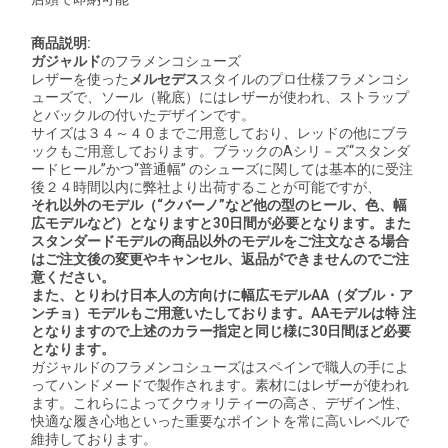
商品説明:
ガジャルド
のフラメンコシューズ
レザーを使った
メルセデス
スタイルのプロ仕様フラメンコシ
ューズで、ソール（靴底）にはレザーが使われ、ストラップ
とバックルの付いたデザインです。
サイズは３４～４０までご用意しており、レッドの他にブラ
ックもご用意しております。
ブラックの
A
シリ－ズ
“
スタンダ
ードヒール
”
かつ
“
普通幅
”
のシューズに関しては基本的に受注
後２４時間以内に弊社より出荷することが可能ですが、
それ以外のモデル（
“
クバーノ
”
など他の型のヒール、色、幅
広モデルなど
）となりますと30
日間が必要となります。また
スタンダードモデルの商品以外のモデルをご注文なさる場合
はご注文後の変更やキャンセル、返品ができませんのでご注
意ください。
また、とりわけ日本人の方向けに幅広モデルAA
（ダブル・ア
ンチョ）モデルもご用意いたしております。AA
モデルは特
注
となりますので上述のカラー指定と同じ様に30
日間ほど必要
となります。
ガジャルドのフラメンコシューズはスペインで職人の手によ
ってハンドメードで製作されます。素材にはレザーが使われ
ます。これらによってクウォリティーの高さ、デザイン性、
快適な履き心地といった重要なポイントを常に高いレベルで
維持しております。