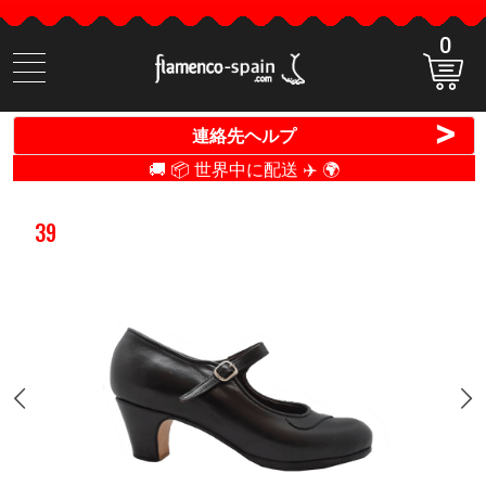
0
商
品
検
>
連絡先ヘルプ
索
🚚 📦 世界中に配送 ✈️ 🌍
39