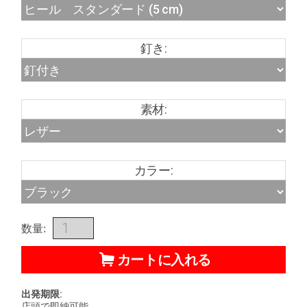
釘き:
素材:
カラー:
数量:
カートに入れる
出発期限:
店頭で即納可能