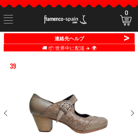
0
商
品
検
>
連絡先ヘルプ
索
🚚 📦 世界中に配送 ✈️ 🌍
39