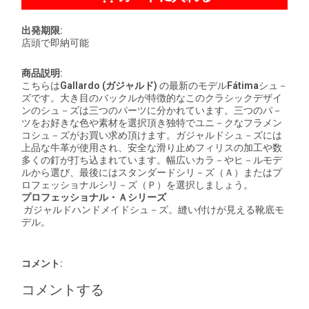
出発期限:
店頭で即納可能
商品説明:
こちらは
Gallardo (
ガジャルド
)
の最新のモデル
Fátima
シュ－
ズです。大き目のバックルが特徴的なこのクラシックデザイ
ンのシュ－ズは三つのパーツに分かれています。三つのパ－
ツをお好きな色や素材を選択頂き独特でユニ－クなフラメン
コシュ－ズがお買い求め頂けます。ガジャルドシュ－ズには
上品な牛革が使用され、安全な滑り止めフィリスの加工や数
多くの釘が打ち込まれています。幅広いカラ－やヒ－ルモデ
ルから選び、最後にはスタンダードシリ－ズ（Ａ）またはプ
ロフェッショナルシリ－ズ（Ｐ）を選択しましょう。
プロフェッショナル・Ａシリーズ
ガジャルドハンドメイドシュ－ズ。縫い付けが見える靴底モ
デル。
コメント:
コメントする