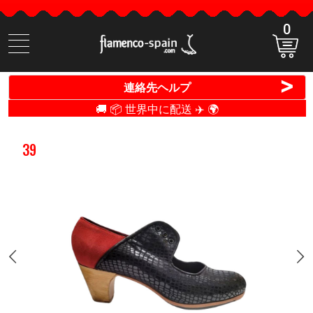
0
商
品
検
>
連絡先ヘルプ
索
🚚 📦 世界中に配送 ✈️ 🌍
39