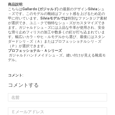
商品説明:
こちらは
Gallardo (
ガジャルド
)
の最新のデザイン
Silvia
シュ
－ズです。このモデルの靴紐はフィット感を上げるため足の
甲に付いています。
Silvia
モデルでは
特別なファンタジア素材
が選択でき、ユニ－クで独特なシュ－ズがカスタマイズでき
ます。ガジャルドシュ－ズには上品な牛革が使用され、安全
な滑り止めフィリスの加工や数多くの釘が打ち込まれていま
す。幅広いカラ－やヒ－ルモデルから選び、最後にはスタン
ダードシリ－ズ（Ａ）またはプロフェッショナルシリ－ズ
（Ｐ）が選択できます。
プロフェッショナル・Ａシリーズ
ガジャルドハンドメイドシュ－ズ。縫い付けが見える靴底モ
デル。
コメント:
コメントする
名前
Ｅメールアドレス