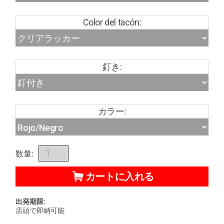
Color del tacón:
釘き:
カラー:
数量:
カートに入れる
出発期限:
店頭で即納可能