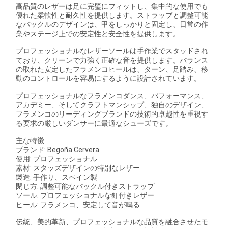
高品質のレザーは足に完璧にフィットし、集中的な使用でも
優れた柔軟性と耐久性を提供します。ストラップと調整可能
なバックルのデザインは、甲をしっかりと固定し、日常の作
業やステージ上での安定性と安全性を提供します。
プロフェッショナルなレザーソールは手作業でスタッドされ
ており、クリーンで力強く正確な音を提供します。バランス
の取れた安定したフラメンコヒールは、ターン、足踏み、移
動のコントロールを容易にするように設計されています。
プロフェッショナルなフラメンコダンス、パフォーマンス、
アカデミー、そしてクラフトマンシップ、独自のデザイン、
フラメンコのリーディングブランドの技術的卓越性を重視す
る要求の厳しいダンサーに最適なシューズです。
主な特徴:
ブランド: Begoña Cervera
使用: プロフェッショナル
素材: スタッズデザインの特別なレザー
製造: 手作り、スペイン製
閉じ方: 調整可能なバックル付きストラップ
ソール: プロフェッショナルな釘付きレザー
ヒール: フラメンコ、安定して音が鳴る
伝統、美的革新、プロフェッショナルな品質を融合させたモ