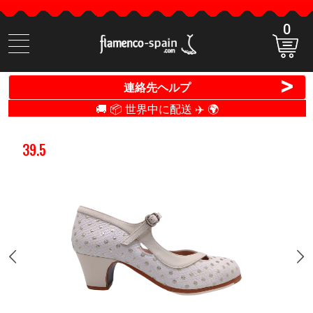
0
商
品
検
>
連絡先ヘルプ
索
🚚 📦 世界中に配送 ✈️ 🌍
39.5