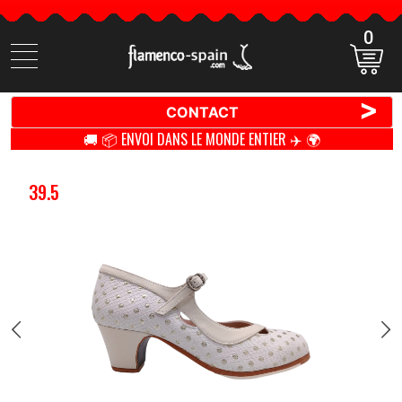
0
Cherchez
des
produits
>
CONTACT
🚚 📦 ENVOI DANS LE MONDE ENTIER ✈️ 🌍
39.5