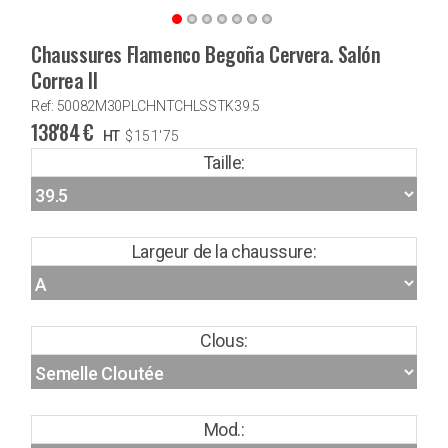
Chaussures Flamenco Begoña Cervera. Salón
Correa II
Ref: 50082M30PLCHNTCHLSSTK39.5
138'84
€
HT
$
151'75
Taille:
Largeur de la chaussure:
Clous:
Mod.: