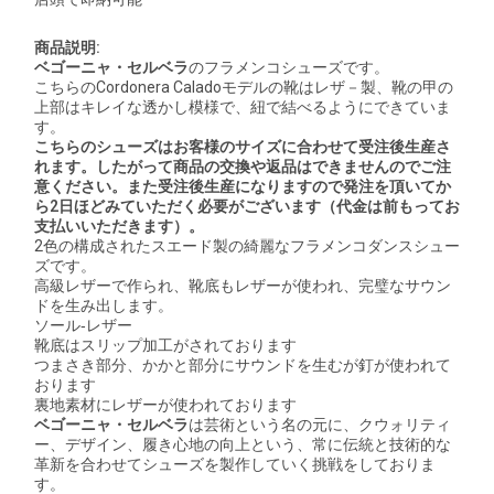
商品説明:
ベゴーニャ・セルベラ
のフラメンコシューズです。
こちらのCordonera Caladoモデルの靴はレザ－製、靴の甲の
上部はキレイな透かし模様で、紐で結べるようにできていま
す。
こちらのシューズはお客様のサイズに合わせて受注後生産さ
れます。したがって商品の交換や返品はできませんのでご注
意ください。また受注後生産になりますので発注を頂いてか
ら2日ほどみていただく必要がございます（代金は前もってお
支払いいただきます）。
2色の構成されたスエード製の綺麗なフラメンコダンスシュー
ズです。
高級レザーで作られ、靴底もレザーが使われ、完璧なサウン
ドを生み出します。
ソール‐レザー
靴底はスリップ加工がされております
つまさき部分、かかと部分にサウンドを生むが釘が使われて
おります
裏地素材にレザーが使われております
ベゴーニャ・セルベラ
は芸術という名の元に、クウォリティ
ー、デザイン、履き心地の向上という、常に伝統と技術的な
革新を合わせてシューズを製作していく挑戦をしておりま
す。