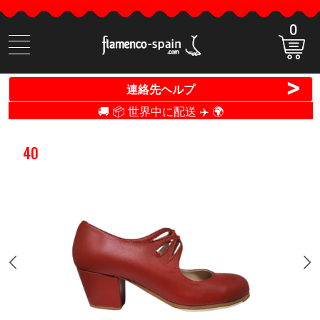
0
商
品
検
>
連絡先ヘルプ
索
🚚 📦 世界中に配送 ✈️ 🌍
40