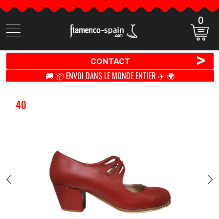
0
Cherchez
des
produits
>
CONTACT
🚚 📦 ENVOI DANS LE MONDE ENTIER ✈️ 🌍
40