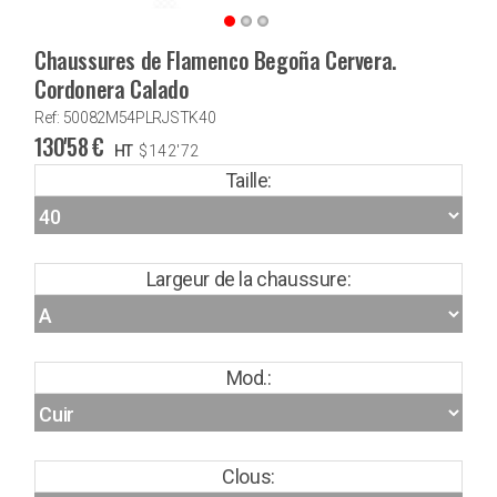
Chaussures de Flamenco Begoña Cervera.
Cordonera Calado
Ref: 50082M54PLRJSTK40
130'58
€
HT
$
142'72
Taille:
Largeur de la chaussure:
Mod.:
Clous: