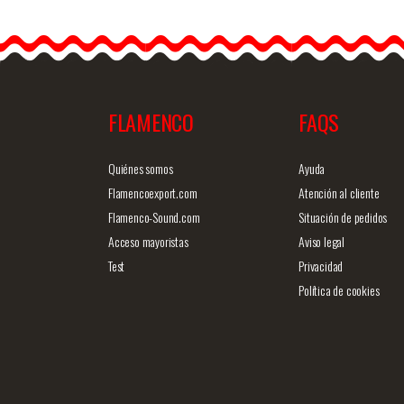
ト Alajar.…
FLAMENCO
FAQS
商品詳細を見る
クイックビ
Quiénes somos
Ayuda
Flamencoexport.com
Atención al cliente
Flamenco-Sound.com
Situación de pedidos
Acceso mayoristas
Aviso legal
Test
Privacidad
Política de cookies