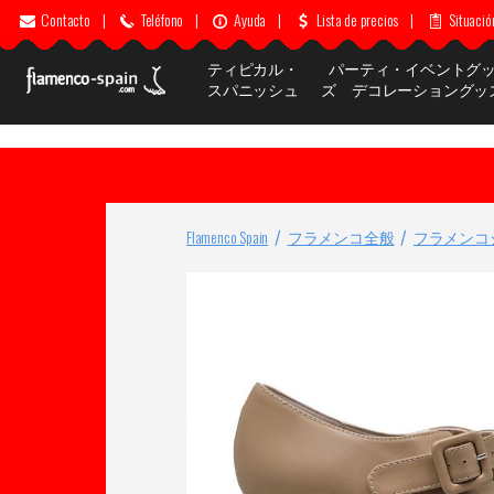
Contacto
|
Teléfono
|
Ayuda
|
Lista de precios
|
Situació
ティピカル・
パーティ・イベントグ
スパニッシュ
ズ デコレーショングッ
Flamenco Spain
フラメンコ全般
フラメンコ