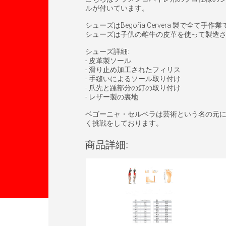
ルが付いています。
シューズはBegoña Cervera 製で全て手
シューズは子供の雌牛の皮革を使って製造
シューズ詳細:
- 皮革製ソール.
- 滑り止め加工されたフィリス
- 手縫いによるソール取り付け
- 爪先と踵部分の釘の取り付け
- レザー製の裏地
ベゴーニャ・セルベラは芸術という名の元
く挑戦をしております。
商品詳細: