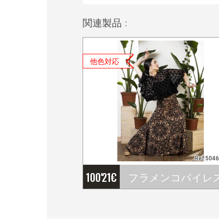
関連製品 :
他色対応
Ref:504
100'21
€
フラメンコバイレスカ－