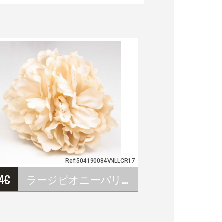
Ref:504190084VNLLCR17
44
€
ラージピオニーパリスフラワーバニラカラーCR17。16cm
…