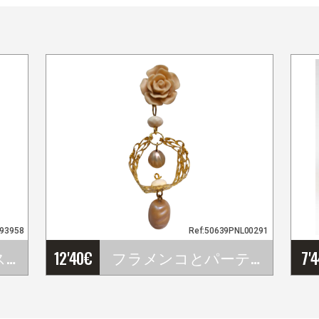
693958
Ref:50639PNL00291
フラメンコバイレスカ－ト Alajar. Davedans
12'40
€
フラメンコとパーティーピアス
7'
…