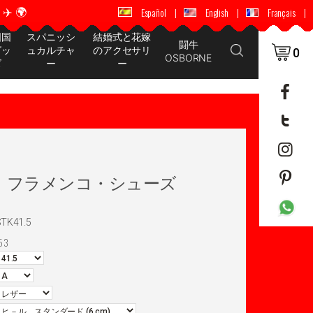
️ 🌍
🚚 📦 世界中に配送 ✈️ 🌍
Español
|
English
|
Français
|
国国
スパニッシ
結婚式と花嫁
闘牛
グッ
ュカルチャ
のアクセサリ
0
OSBORNE
ズ
ー
ー
rvera フラメンコ・シューズ
TK41.5
53