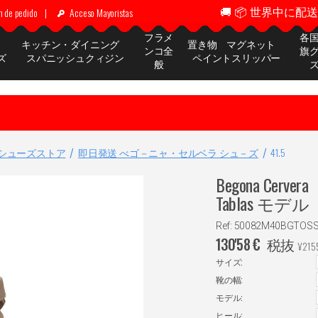
🚚 📦 世界中に配送 ✈
n de pedido
|
Acceso Mayoristas
フラメ
各
ッ
キッチン・ダイニング
置き物 マグネット
ンコ全
旗
ズ
スパニッシュクィジン
ペイントスリッパー
般
シューズストア
即日発送 べゴ－ニャ・セルベラ シュ－ズ
41.5
Begona Ce
Tablas モデル
Ref: 50082M40BGTOSS
130'58
€
税抜
¥
215
サイズ:
靴の幅:
モデル:
ヒール: