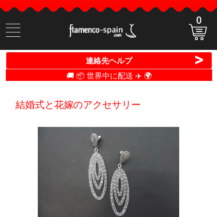
0
商
品
検
>
連絡先ヘルプ
索
🚚 📦 世界中に配送 ✈️ 🌍
結婚式と花嫁のアクセサリー