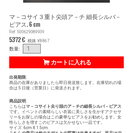
マ－コサイ３重ト尖頭ア－チ 細長シルバ－
ピアス. 6 cm
Ref: 500629089939
53'72
€
税抜
¥
8867
数量:
カートに入れる
出発期限:
商品の在庫がありましたら即日発送致します。在庫切れの場
合は 5 日後（営業日）に発送されます。
商品説明:
こちらは
マ－コサイト尖り頭のア－チの細長シルバ－ピアス
です。イベントの素晴らしい衣装に美しさを生かすアクセサ
リーをお探しの場合はこの豪華なピアスをお勧めします。女
性らしさを増すこのピアスは欠かせない一品です。
サイズ
: 6cm X 1.5cm.