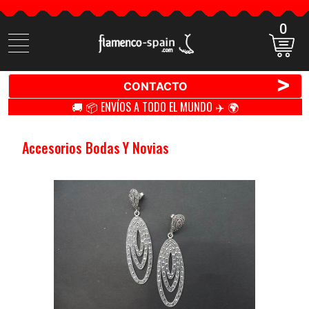
0
Buscar
productos
>
CONTACTO
🚚 📦 ENVÍOS A TODO EL MUNDO ✈️ 🌍
Accesorios Bodas Y Novias