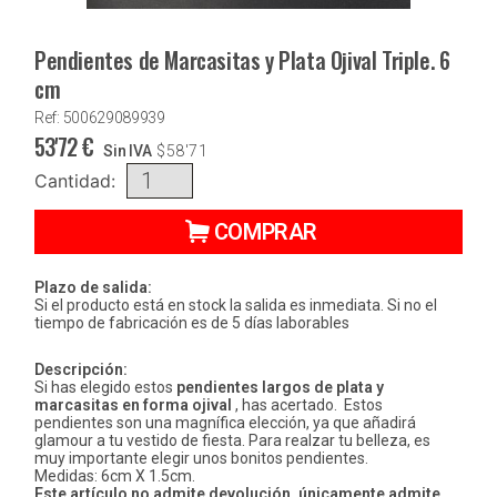
Pendientes de Marcasitas y Plata Ojival Triple. 6
cm
Ref: 500629089939
53'72
€
Sin IVA
$
58'71
Cantidad:
COMPRAR
Plazo de salida:
Si el producto está en stock la salida es inmediata. Si no el
tiempo de fabricación es de 5 días laborables
Descripción:
Si has elegido estos
pendientes largos de plata y
marcasitas en forma ojival
, has acertado. Estos
pendientes son una magnífica elección, ya que añadirá
glamour a tu vestido de fiesta. Para realzar tu belleza, es
muy importante elegir unos bonitos pendientes.
Medidas: 6cm X 1.5cm.
Este artículo no admite devolución, únicamente admite