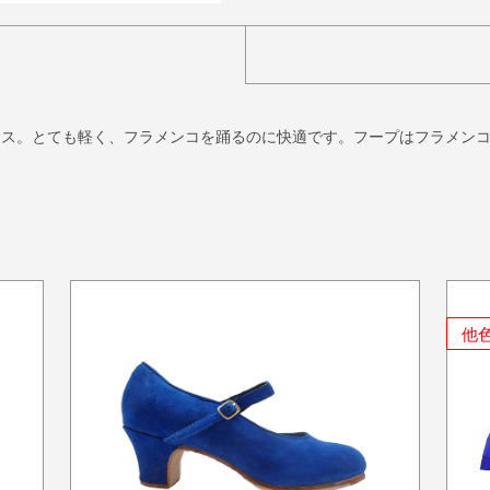
アス。とても軽く、フラメンコを踊るのに快適です。フープはフラメン
他