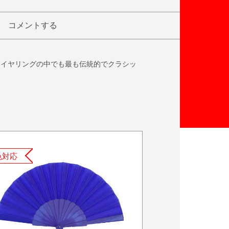
コメントする
コイヤリングの中でも最も伝統的でクラシッ
色対応