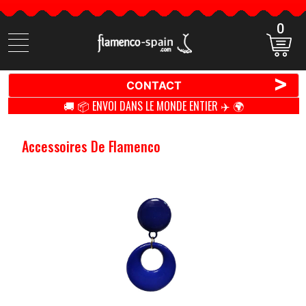
0
Cherchez
des
produits
>
CONTACT
🚚 📦 ENVOI DANS LE MONDE ENTIER ✈️ 🌍
Accessoires De Flamenco