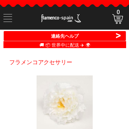
0
商
品
検
>
連絡先ヘルプ
索
🚚 📦 世界中に配送 ✈️ 🌍
フラメンコアクセサリー