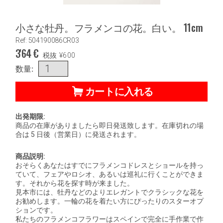
小さな牡丹。フラメンコの花。白い。 11cm
Ref: 504190086CR03
3'64
€
税抜
¥
600
数量:
カートに入れる
出発期限:
商品の在庫がありましたら即日発送致します。在庫切れの場
合は 5 日後（営業日）に発送されます。
商品説明:
おそらくあなたはすでにフラメンコドレスとショールを持っ
ていて、フェアやロシオ、あるいは巡礼に行くことができま
す。それから花を探す時が来ました。
見本市には、牡丹などのよりエレガントでクラシックな花を
お勧めします。一輪の花を着たい方にぴったりのスターオプ
ションです。
私たちのフラメンコフラワーはスペインで完全に手作業で作