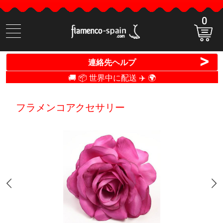
0
商
品
検
>
連絡先ヘルプ
索
🚚 📦 世界中に配送 ✈️ 🌍
フラメンコアクセサリー