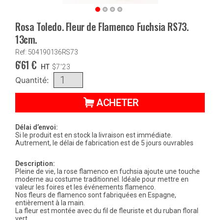
Rosa Toledo. Fleur de Flamenco Fuchsia RS73.
13cm.
Ref: 504190136RS73
6'61
€
HT
$
7'23
Quantité:
ACHETER
Délai d’envoi:
Si le produit est en stock la livraison est immédiate.
Autrement, le délai de fabrication est de 5 jours ouvrables
Description:
Pleine de vie, la rose flamenco en fuchsia ajoute une touche
moderne au costume traditionnel. Idéale pour mettre en
valeur les foires et les événements flamenco.
Nos fleurs de flamenco sont fabriquées en Espagne,
entièrement à la main.
La fleur est montée avec du fil de fleuriste et du ruban floral
vert.