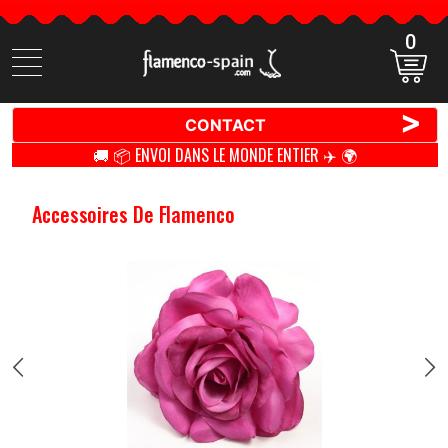
0
Cherchez
des
produits
>
CONTACT
🚚 📦 ENVOI DANS LE MONDE ENTIER ✈️ 🌍
Accessoires De Flamenco