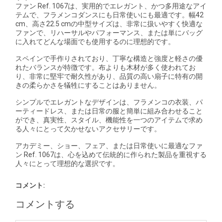
ファン Ref. 1067は、実用的でエレガント、かつ多用途なアイ
テムで、フラメンコダンスにも日常使いにも最適です。幅42
cm、高さ22.5 cmの中型サイズは、非常に扱いやすく快適な
ファンで、リハーサルやパフォーマンス、または単にバッグ
に入れてどんな場面でも使用するのに理想的です。
スペインで手作りされており、丁寧な構造と強度と軽さの優
れたバランスが特徴です。布よりも木材が多く使われてお
り、非常に堅牢で耐久性があり、品質の高い扇子に特有の開
きの柔らかさを犠牲にすることはありません。
シンプルでエレガントなデザインは、フラメンコの衣装、パ
ーティードレス、または日常の服と簡単に組み合わせること
ができ、真実性、スタイル、機能性を一つのアイテムで求め
る人々にとって欠かせないアクセサリーです。
アカデミー、ショー、フェア、または日常使いに最適なファ
ン Ref. 1067は、心を込めて伝統的に作られた製品を重視する
人々にとって理想的な選択です。
コメント:
コメントする