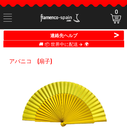
0
商
品
検
>
連絡先ヘルプ
索
🚚 📦 世界中に配送 ✈️ 🌍
アバニコ (扇子)