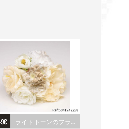
Ref:5041942258
49
€
ライトトーンのフラメンコブーケ