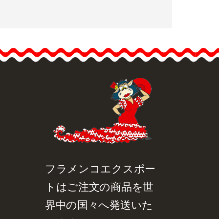
ライトトーンのフラメン
コブーケ
ライトトーンのデリケー
トな花束でフラメンコル
ックをソフトに。フラメ
ンコドレスにロマンティ
ックで洗練されたタッチ
を加えるのに最適です。
品詳細を見る
クイックビュー
サイズ: 18cm
フラメンコエクスポー
トはご注文の商品を世
界中の国々へ発送いた