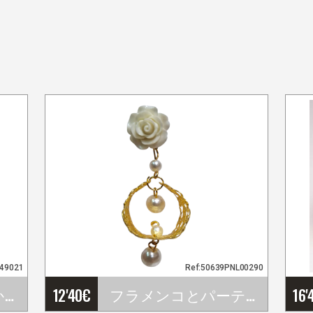
049021
Ref:50639PNL00290
プラスチック製透かし彫りフラメンコ用櫛（フェア、巡礼、フェスティバル、フラメンコ公演用）
12'40
€
フラメンコとパーティーピアス
16'