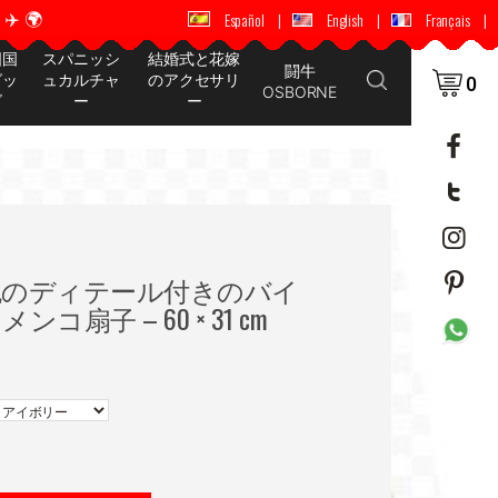
️ 🌍
🚚 📦 世界中に配送 ✈️ 🌍
Español
|
English
|
Français
|
国国
スパニッシ
結婚式と花嫁
闘牛
グッ
ュカルチャ
のアクセサリ
0
OSBORNE
ズ
ー
ー
色のディテール付きのバイ
扇子 – 60 × 31 cm