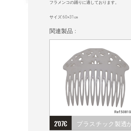
フラメンコの踊りに適しております。
サイズ:60×31㎝
関連製品 :
Ref:5081
2'07
€