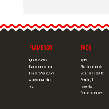
…
FLAMENCO
FAQS
商品詳細を見る
クイックビ
Quiénes somos
Ayuda
Flamencoexport.com
Atención al cliente
Flamenco-Sound.com
Situación de pedidos
Acceso mayoristas
Aviso legal
Test
Privacidad
Política de cookies