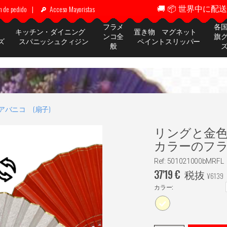
🚚 📦 世界中に配送 ✈
n de pedido
|
Acceso Mayoristas
フラメ
各
ッ
キッチン・ダイニング
置き物 マグネット
ンコ全
旗
ズ
スパニッシュクィジン
ペイントスリッパー
般
アバニコ (扇子)
リングと金
カラーのフラメンコ
Ref: 501021000bMRFL
37'19
€
税抜
¥
6139
カラー: