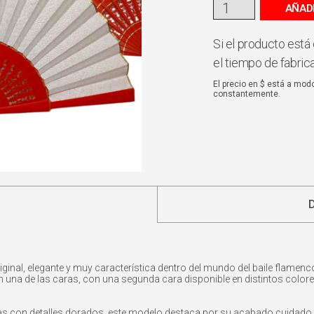
AÑAD
Si el producto está 
el tiempo de fabric
El precio en $ está a mod
constantemente.
iginal, elegante y muy característica dentro del mundo del baile flamen
n una de las caras, con una segunda cara disponible en distintos colores
das con detalles dorados, este modelo destaca por su acabado cuidado 