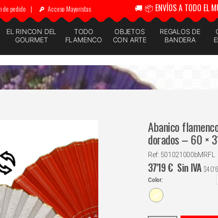
🚚 📦 ENVÍOS A TODO EL M
n de pedido
|
Acceso Mayoristas
EL RINCON DEL
TODO
OBJETOS
REGALOS DE
GOURMET
FLAMENCO
CON ARTE
BANDERA
E
Abanico flamenco 
dorados – 60 × 
Ref: 501021000bMRFL
37'19
€
Sin IVA
$
40'
Color: