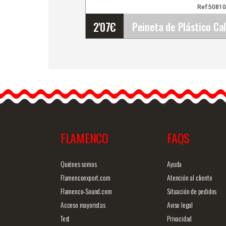
Ref:5081
2'07
€
Peineta de Plástico Calad
para Ferias, Romerías,
Festivales y Espectáculo
de Flamenco
Descubre la…
FLAMENCO
FAQS
Info. detallada
Vista ráp
Quiénes somos
Ayuda
Flamencoexport.com
Atención al cliente
Flamenco-Sound.com
Situación de pedidos
Acceso mayoristas
Aviso legal
Test
Privacidad