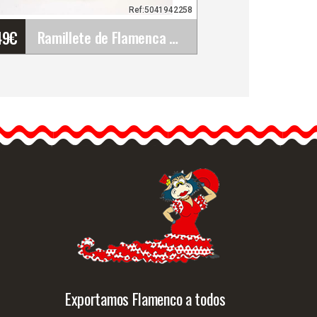
Ref:5041942258
49
€
Ramillete de Flamenca en Tonos Claros
Ramillete de Flamenca en
Tonos Claros
Suaviza tu look flamenco
con este delicado ramillete
de flores…
Info. detallada
Vista rápida
Exportamos Flamenco a todos