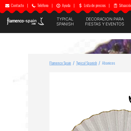
Contacto
|
Teléfono
|
Ayuda
|
Lista de precios
|
Situació
TYPICAL
DECORACION PARA
SPANISH
FIESTAS Y EVENTOS
Flamenco Spain
Typical Spanish
Abanicos