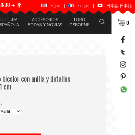
UNDO ✈️ 🌍
🚚 📦 ENVÍOS A TODO EL MUNDO ✈️ 🌍
English
|
Français
|
日本語 日本語
CULTURA
ACCESORIOS
TORO
0
SPAÑOLA
BODAS Y NOVIAS
OSBORNE
bicolor con anilla y detalles
31 cm
65