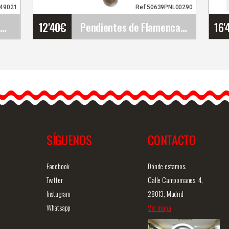
049021
Ref:50639PNL00290
12'40
€
16'
Peineta de Plástico Calado para Ferias, Romerías,&hellip;
Pendientes de Flamenca y Fiesta
o
Pendientes de Flamenca y
Fiesta
s
Descubre estos
pendientes artesanales de
flamenca, un
complemento…
SÍGUENOS
CONTACTO
ida
Info. detallada
Vista rápida
Facebook
Dónde estamos:
Twitter
Calle Campomanes, 4,
Instagram
28013, Madrid
Whatsapp
Ver mapa