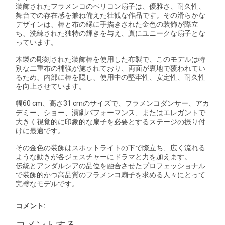
装飾されたフラメンコのペリコン扇子は、優雅さ、耐久性、
舞台での存在感を兼ね備えた壮観な作品です。その滑らかな
デザインは、棒と布の縁に手描きされた金色の装飾が際立
ち、洗練された独特の輝きを与え、真にユニークな扇子とな
っています。
木製の彫刻された装飾棒を使用した布製で、このモデルは特
別な二重布の補強が施されており、両面が裏地で覆われてい
るため、内部に棒を隠し、使用中の堅牢性、安定性、耐久性
を向上させています。
幅60 cm、高さ31 cmのサイズで、フラメンコダンサー、アカ
デミー、ショー、演劇パフォーマンス、またはエレガントで
大きく視覚的に印象的な扇子を必要とするステージの振り付
けに最適です。
その金色の装飾はスポットライトの下で際立ち、広く流れる
ような動きが各ジェスチャーにドラマと力を加えます。
伝統とアンダルシアの品位を融合させたプロフェッショナル
で装飾的かつ高品質のフラメンコ扇子を求める人々にとって
完璧なモデルです。
コメント: