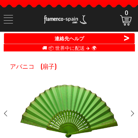
0
商
品
検
>
連絡先ヘルプ
索
🚚 📦 世界中に配送 ✈️ 🌍
アバニコ (扇子)