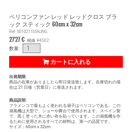
ペリコンファン レッド レッドクロス ブラ
ック スティック 60cm x 32cm
Ref: 501021155RJNG
27'27
€
税抜
¥
4502
数量:
カートに入れる
出発期限:
商品の在庫がありましたら即日発送致します。在庫切れの場
合は 21 日後（営業日）に発送されます。
商品説明:
フラメンコで最もよく使われる扇子はペリコンである。この
扇風機は大型で、ショーや舞台で使用されます。スペイン製
で、黒く塗った木に赤い布を貼っています。この扇風機を作
るために使用されるすべての材料は、第一の品質です。
サイズ：60cm x 32cm