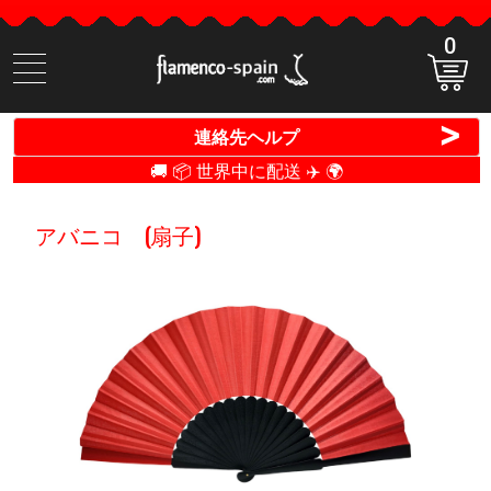
0
商
品
検
>
連絡先ヘルプ
索
🚚 📦 世界中に配送 ✈️ 🌍
アバニコ (扇子)