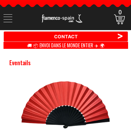
0
Cherchez
des
produits
>
CONTACT
🚚 📦 ENVOI DANS LE MONDE ENTIER ✈️ 🌍
Eventails