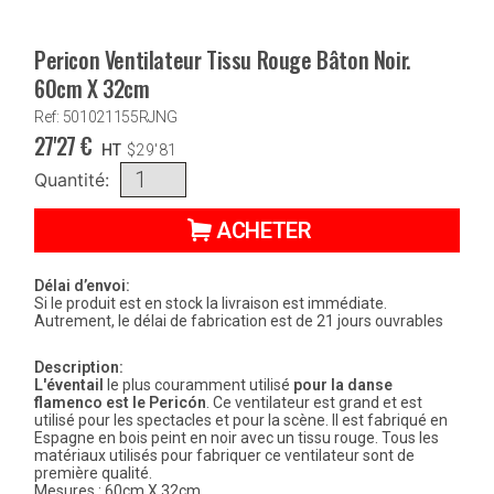
Pericon Ventilateur Tissu Rouge Bâton Noir.
60cm X 32cm
Ref: 501021155RJNG
27'27
€
HT
$
29'81
Quantité:
ACHETER
Délai d’envoi:
Si le produit est en stock la livraison est immédiate.
Autrement, le délai de fabrication est de 21 jours ouvrables
Description:
L'éventail
le plus couramment utilisé
pour la danse
flamenco est le Pericón
. Ce ventilateur est grand et est
utilisé pour les spectacles et pour la scène. Il est fabriqué en
Espagne en bois peint en noir avec un tissu rouge. Tous les
matériaux utilisés pour fabriquer ce ventilateur sont de
première qualité.
Mesures : 60cm X 32cm