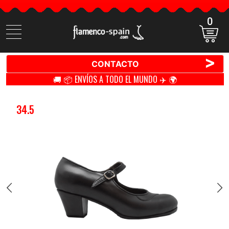
0
Buscar
productos
>
CONTACTO
🚚 📦 ENVÍOS A TODO EL MUNDO ✈️ 🌍
34.5