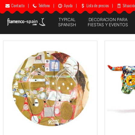
Contacto
|
Teléfono
|
Ayuda
|
Lista de precios
|
Situació
TYPICAL
DECORACION PARA
SPANISH
FIESTAS Y EVENTOS