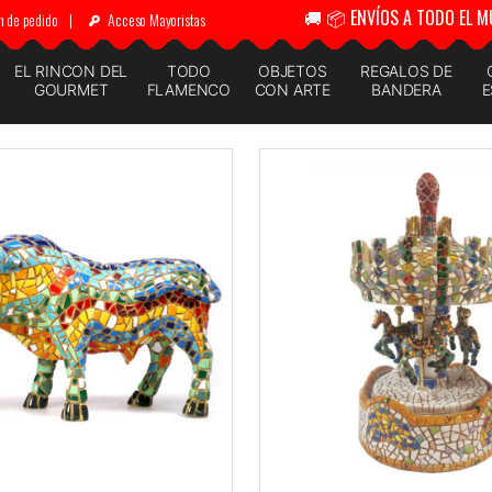
🚚 📦 ENVÍOS A TODO EL M
n de pedido
|
Acceso Mayoristas
EL RINCON DEL
TODO
OBJETOS
REGALOS DE
GOURMET
FLAMENCO
CON ARTE
BANDERA
E