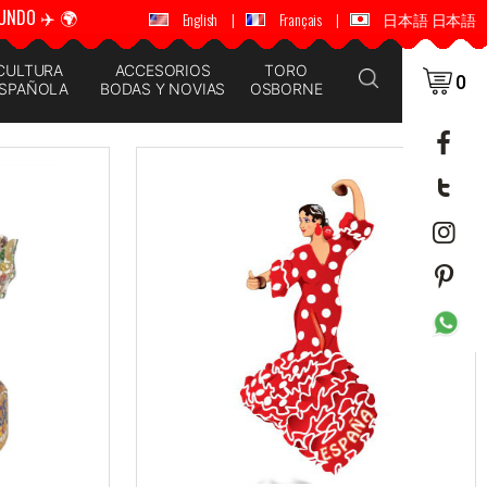
UNDO ✈️ 🌍
🚚 📦 ENVÍOS A TODO EL MUNDO ✈️ 🌍
English
|
Français
|
日本語 日本語
CULTURA
ACCESORIOS
TORO
0
SPAÑOLA
BODAS Y NOVIAS
OSBORNE