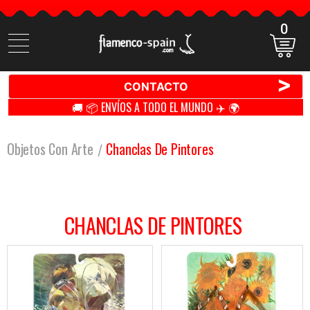
0
Buscar
productos
>
CONTACTO
🚚 📦 ENVÍOS A TODO EL MUNDO ✈️ 🌍
Objetos Con Arte
Chanclas De Pintores
CHANCLAS DE PINTORES