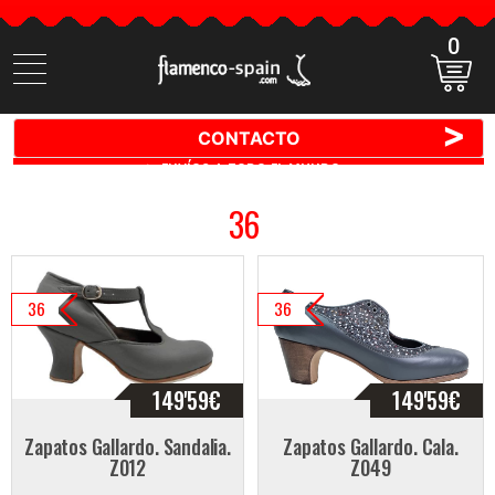
0
Buscar
productos
>
CONTACTO
🚚 📦 ENVÍOS A TODO EL MUNDO ✈️ 🌍
36
36
36
149'59
€
149'59
€
Zapatos Gallardo. Sandalia.
Zapatos Gallardo. Cala.
Z012
Z049