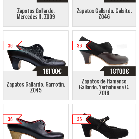
Zapatos Gallardo.
Zapatos Gallardo. Calaito.
Mercedes II. Z009
Z046
36
36
181'00
€
181'00
€
Zapatos de flamenco
Zapatos Gallardo. Garrotin.
Gallardo. Yerbabuena C.
Z045
Z018
36
36