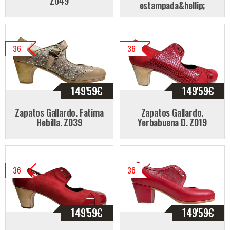
Z049
estampada&hellip;
36
36
149'59
€
149'59
€
Zapatos Gallardo. Fatima
Zapatos Gallardo.
Hebilla. Z039
Yerbabuena D. Z019
36
36
149'59
€
149'59
€