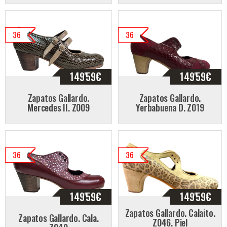
36
36
149'59
€
149'59
€
Zapatos Gallardo.
Zapatos Gallardo.
Mercedes II. Z009
Yerbabuena D. Z019
36
36
149'59
€
149'59
€
Zapatos Gallardo. Calaito.
Zapatos Gallardo. Cala.
Z046. Piel