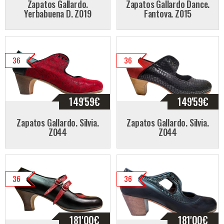
Zapatos Gallardo.
Zapatos Gallardo Dance.
Yerbabuena D. Z019
Fantova. Z015
36
36
149'59
€
149'59
€
Zapatos Gallardo. Silvia.
Zapatos Gallardo. Silvia.
Z044
Z044
36
36
181'00
€
181'00
€