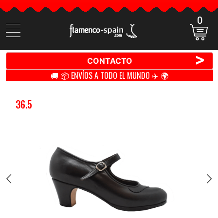
0
Buscar
productos
>
CONTACTO
🚚 📦 ENVÍOS A TODO EL MUNDO ✈️ 🌍
36.5