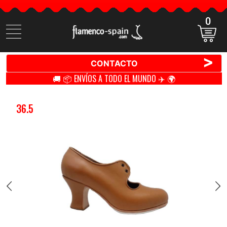
0
Buscar
productos
>
CONTACTO
🚚 📦 ENVÍOS A TODO EL MUNDO ✈️ 🌍
36.5