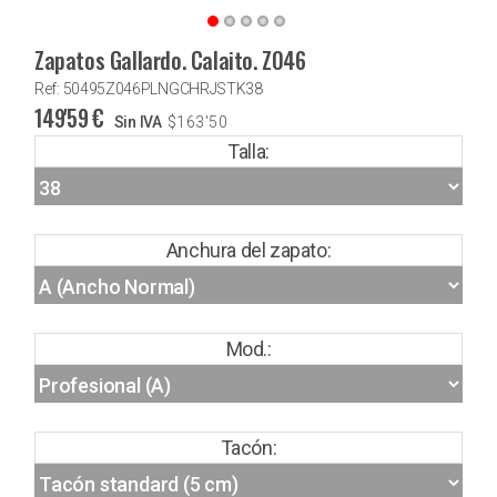
Zapatos Gallardo. Calaito. Z046
Ref: 50495Z046PLNGCHRJSTK38
149'59
€
Sin IVA
$
163'50
Talla:
Anchura del zapato:
Mod.:
Tacón: