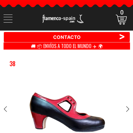
0
Buscar
productos
>
CONTACTO
🚚 📦 ENVÍOS A TODO EL MUNDO ✈️ 🌍
38