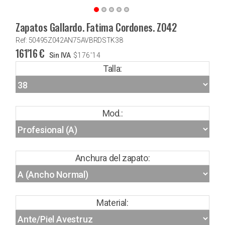
Zapatos Gallardo. Fatima Cordones. Z042
Ref: 50495Z042AN75AVBRDSTK38
161'16
€
Sin IVA
$
176'14
Talla:
Mod.:
Anchura del zapato:
Material: