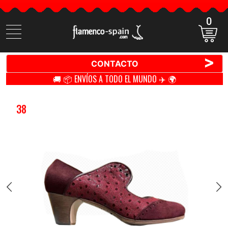
0
Buscar
productos
>
CONTACTO
🚚 📦 ENVÍOS A TODO EL MUNDO ✈️ 🌍
38