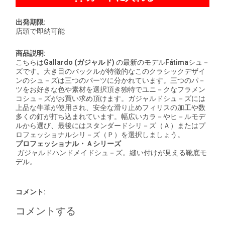
出発期限:
店頭で即納可能
商品説明:
こちらは
Gallardo (
ガジャルド
)
の最新のモデル
Fátima
シュ－
ズです。大き目のバックルが特徴的なこのクラシックデザイ
ンのシュ－ズは三つのパーツに分かれています。三つのパ－
ツをお好きな色や素材を選択頂き独特でユニ－クなフラメン
コシュ－ズがお買い求め頂けます。ガジャルドシュ－ズには
上品な牛革が使用され、安全な滑り止めフィリスの加工や数
多くの釘が打ち込まれています。幅広いカラ－やヒ－ルモデ
ルから選び、最後にはスタンダードシリ－ズ（Ａ）またはプ
ロフェッショナルシリ－ズ（Ｐ）を選択しましょう。
プロフェッショナル・Ａシリーズ
ガジャルドハンドメイドシュ－ズ。縫い付けが見える靴底モ
デル。
コメント:
コメントする