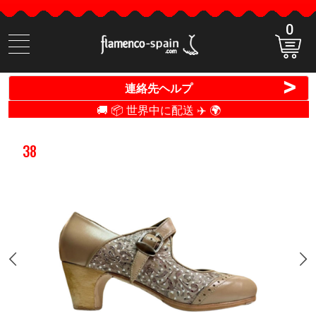
0
商
品
検
>
連絡先ヘルプ
索
🚚 📦 世界中に配送 ✈️ 🌍
38