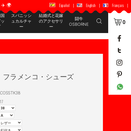
️ 🌍
🚚 📦 世界中に配送 ✈️ 🌍
Español
|
English
|
Français
|
国国
スパニッシ
結婚式と花嫁
闘牛
グッ
ュカルチャ
のアクセサリ
0
OSBORNE
ズ
ー
ー
rvera フラメンコ・シューズ
LCOSSTK38
17