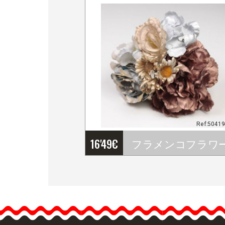
Ref:5041
16'49
€
フラメンコフラワーの束.
Ref.&helli
p;