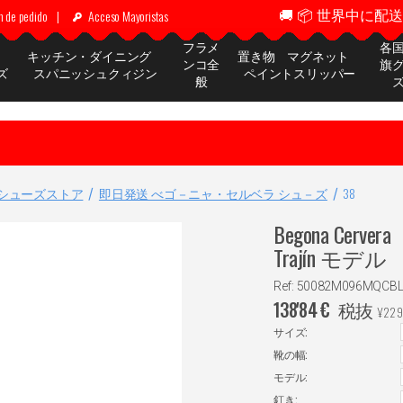
🚚 📦 世界中に配送 ✈
n de pedido
|
Acceso Mayoristas
フラメ
各
ッ
キッチン・ダイニング
置き物 マグネット
ンコ全
旗
ズ
スパニッシュクィジン
ペイントスリッパー
般
シューズストア
即日発送 べゴ－ニャ・セルベラ シュ－ズ
38
Begona Ce
Trajín モデル
Ref: 50082M096MQCB
138'84
€
税抜
¥
229
サイズ:
靴の幅:
モデル:
釘き: