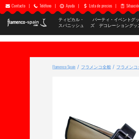
Contacto
|
Teléfono
|
Ayuda
|
Lista de precios
|
Situació
ティピカル・
パーティ・イベントグ
スパニッシュ
ズ デコレーショングッ
Flamenco Spain
フラメンコ全般
フラメンコ