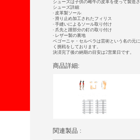
シューズは子供の雌牛の皮革を使って製造
シューズ詳細:
- 皮革製ソール.
- 滑り止め加工されたフィリス
- 手縫いによるソール取り付け
- 爪先と踵部分の釘の取り付け
- レザー製の裏地
ベゴーニャ・セルベラは芸術という名の元
く挑戦をしております。
決済完了後の納期の目安は2営業日です。
商品詳細:
関連製品 :