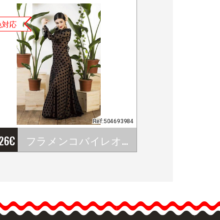
色対応
Ref:504693984
'26
€
フラメンコバイレオーバードレス Ojanco. Davedans
フラメンコバイレオーバ
ードレス Ojanco.…