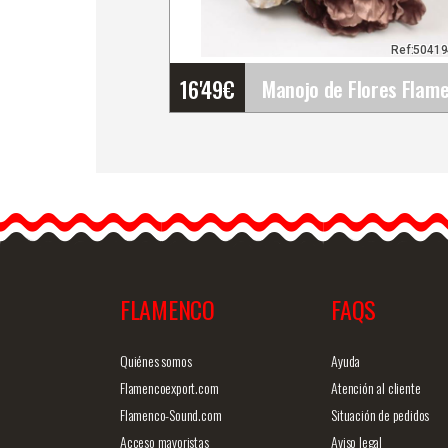
Ref:5041
16'49
€
Manojo de Flores
Flamencas. Ref. 42155
Los ramilletes de flamen
de distintas flores son
estilosos,…
FLAMENCO
FAQS
Info. detallada
Vista ráp
Quiénes somos
Ayuda
Flamencoexport.com
Atención al cliente
Flamenco-Sound.com
Situación de pedidos
Acceso mayoristas
Aviso legal