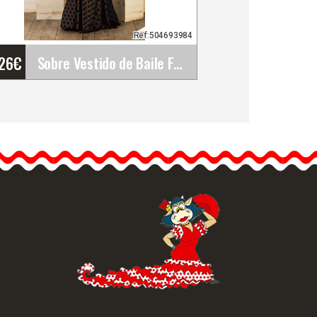
Ref:504693984
'26
€
Sobre Vestido de Baile Flamenco Ojanco. Davedans
Sobre Vestido de Baile
Flamenco Ojanco.
Davedans
El vestido para baile
flamenco modelo Ojanco
es de…
Info. detallada
Vista rápida