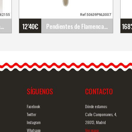
942155
Ref:50639PNL0007
12'40
€
168
Manojo de Flores Flamencas. Ref. 42155
Pendientes de Flamenca Originales
Pendientes de Flamenca
Originales
co
Los pendientes de
flamenca son vistosos e
ideales para lucirlos con…
SÍGUENOS
CONTACTO
ida
Info. detallada
Vista rápida
Facebook
Dónde estamos:
Twitter
Calle Campomanes, 4,
Instagram
28013, Madrid
Whatsapp
Ver mapa