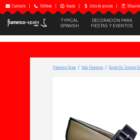
Contacto
|
Teléfono
|
Ayuda
|
Lista de precios
|
Situació
TYPICAL
DECORACION PARA
SPANISH
FIESTAS Y EVENTOS
Flamenco Spain
Todo Flamenco
Tienda De Zapatos D