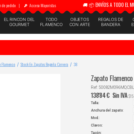
🚚 📦 ENVÍOS A TODO EL M
n de pedido
|
Acceso Mayoristas
EL RINCON DEL
TODO
OBJETOS
REGALOS DE
GOURMET
FLAMENCO
CON ARTE
BANDERA
E
e Flamenco
Stock En Zapatos Begoña Cervera
38
Zapato Flamenco 
Ref: 50082M096MQCB
138'84
€
Sin IVA
$
15
Talla:
Anchura del zapato:
Mod.:
Clavos:
Tacón: