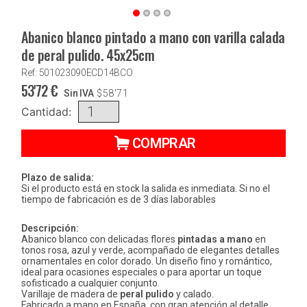
Abanico blanco pintado a mano con varilla calada
de peral pulido. 45x25cm
Ref: 501023090ECD14BCO
53'72
€
Sin IVA
$
58'71
Cantidad:
COMPRAR
Plazo de salida:
Si el producto está en stock la salida es inmediata. Si no el
tiempo de fabricación es de 3 días laborables
Descripción:
Abanico blanco con delicadas flores
pintadas a mano
en
tonos rosa, azul y verde, acompañado de elegantes detalles
ornamentales en color dorado. Un diseño fino y romántico,
ideal para ocasiones especiales o para aportar un toque
sofisticado a cualquier conjunto.
Varillaje de madera de
peral pulido
y calado.
Fabricado a mano en España, con gran atención al detalle.