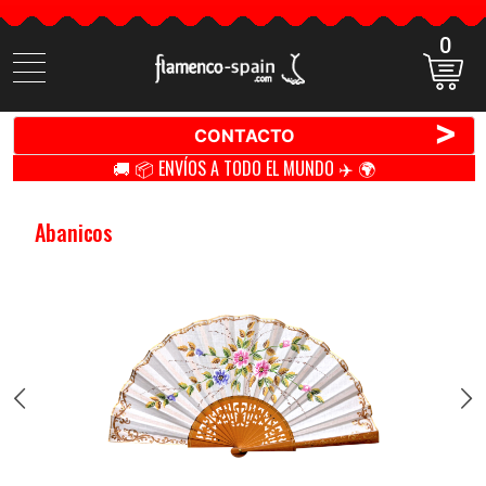
0
Buscar
productos
>
CONTACTO
🚚 📦 ENVÍOS A TODO EL MUNDO ✈️ 🌍
Abanicos