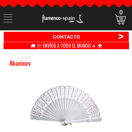
0
Buscar
productos
>
CONTACTO
🚚 📦 ENVÍOS A TODO EL MUNDO ✈️ 🌍
Abanicos