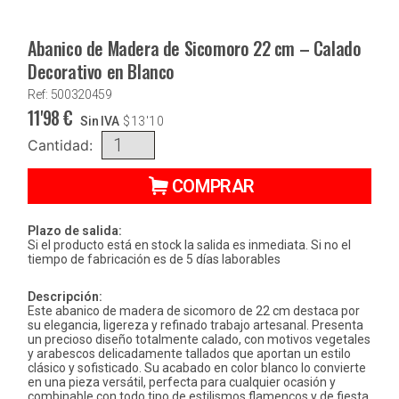
Abanico de Madera de Sicomoro 22 cm – Calado
Decorativo en Blanco
Ref: 500320459
11'98
€
Sin IVA
$
13'10
Cantidad:
COMPRAR
Plazo de salida:
Si el producto está en stock la salida es inmediata. Si no el
tiempo de fabricación es de 5 días laborables
Descripción:
Este abanico de madera de sicomoro de 22 cm destaca por
su elegancia, ligereza y refinado trabajo artesanal. Presenta
un precioso diseño totalmente calado, con motivos vegetales
y arabescos delicadamente tallados que aportan un estilo
clásico y sofisticado. Su acabado en color blanco lo convierte
en una pieza versátil, perfecta para cualquier ocasión y
combinable con todo tipo de estilismos flamencos y de fiesta.