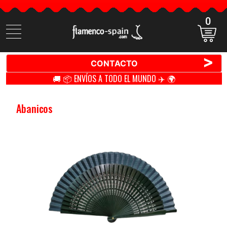
0
Buscar
productos
>
CONTACTO
🚚 📦 ENVÍOS A TODO EL MUNDO ✈️ 🌍
Abanicos