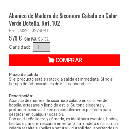
Abanico de Madera de Sicomoro Calado en Color
Verde Botella. Ref. 102
Ref: 500320102VRDBT
5'79
€
Sin IVA
$
6'32
Cantidad:
COMPRAR
Plazo de salida:
Si el producto está en stock la salida es inmediata. Si no el
tiempo de fabricación es de 5 días laborables
Descripción:
Abanico de madera de sicomoro calado en color verde
botella, artesanal y lleno de estilo. Su tono elegante y
profundo lo convierte en un complemento perfecto para
destacar en cualquier ocasión.
Con un diseño ligero y cómodo, es ideal para eventos, bodas,
fiestas o para refrescarse en verano. La madera de sicomoro
calada resalta su belleza natural y durabilidad, aportando un