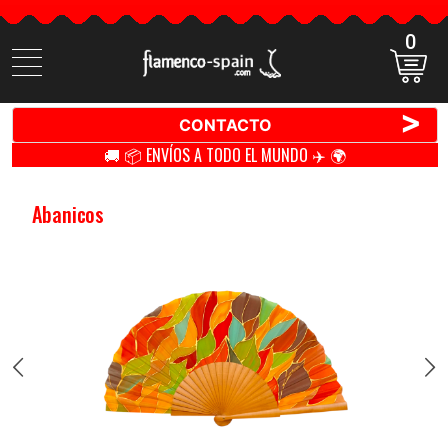
0
Buscar
productos
>
CONTACTO
🚚 📦 ENVÍOS A TODO EL MUNDO ✈️ 🌍
Abanicos