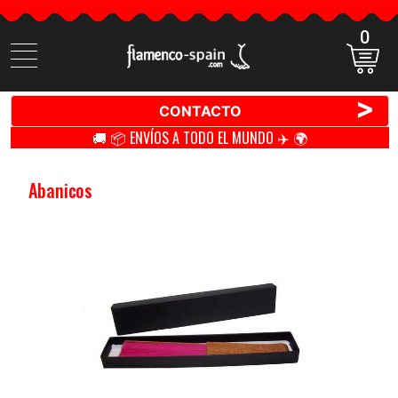
0
Buscar
productos
>
CONTACTO
🚚 📦 ENVÍOS A TODO EL MUNDO ✈️ 🌍
Abanicos