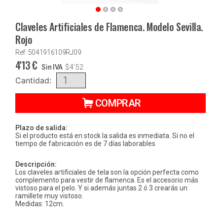
Claveles Artificiales de Flamenca. Modelo Sevilla.
Rojo
Ref: 5041916109RJ09
4'13
€
Sin IVA
$
4'52
Cantidad:
COMPRAR
Plazo de salida:
Si el producto está en stock la salida es inmediata. Si no el
tiempo de fabricación es de 7 días laborables
Descripción:
Los claveles artificiales de tela son la opción perfecta como
complemento para vestir de flamenca. Es el accesorio más
vistoso para el pelo. Y si además juntas 2 ó 3 crearás un
ramillete muy vistoso.
Medidas: 12cm.