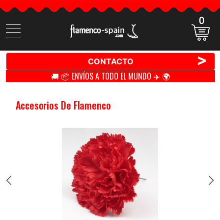
0
Buscar
productos
>
CONTACTO
🚚 📦 ENVÍOS A TODO EL MUNDO ✈️ 🌍
Accesorios De Flamenco