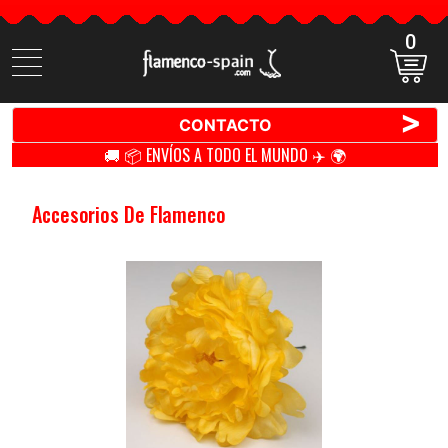
0
Buscar
productos
>
CONTACTO
🚚 📦 ENVÍOS A TODO EL MUNDO ✈️ 🌍
Accesorios De Flamenco