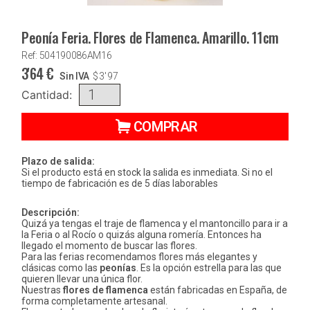
Peonía Feria. Flores de Flamenca. Amarillo. 11cm
Ref: 504190086AM16
3'64
€
Sin IVA
$
3'97
Cantidad:
COMPRAR
Plazo de salida:
Si el producto está en stock la salida es inmediata. Si no el
tiempo de fabricación es de 5 días laborables
Descripción:
Quizá ya tengas el traje de flamenca y el mantoncillo para ir a
la Feria o al Rocío o quizás alguna romería. Entonces ha
llegado el momento de buscar las flores.
Para las ferias recomendamos flores más elegantes y
clásicas como las
peonías
. Es la opción estrella para las que
quieren llevar una única flor.
Nuestras
flores de flamenca
están fabricadas en España, de
forma completamente artesanal.