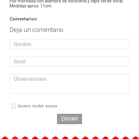
Flor montada con alambre de floristería y tape verde floral.
Medidas aprox: 11cm
Comentarios:
Deja un comentario
Nombre
Email
Observaciones
Quiero recibir avisos
ENVIAR