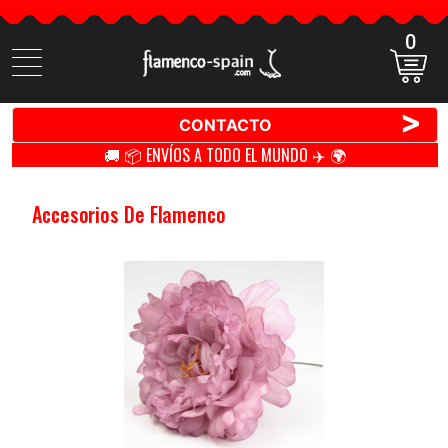
0
Buscar
productos
>
CONTACTO
🚚 📦 ENVÍOS A TODO EL MUNDO ✈️ 🌍
Accesorios De Flamenco