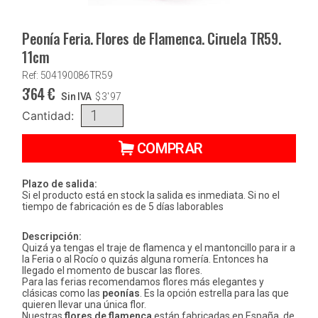
Peonía Feria. Flores de Flamenca. Ciruela TR59.
11cm
Ref: 504190086TR59
3'64
€
Sin IVA
$
3'97
Cantidad:
COMPRAR
Plazo de salida:
Si el producto está en stock la salida es inmediata. Si no el
tiempo de fabricación es de 5 días laborables
Descripción:
Quizá ya tengas el traje de flamenca y el mantoncillo para ir a
la Feria o al Rocío o quizás alguna romería. Entonces ha
llegado el momento de buscar las flores.
Para las ferias recomendamos flores más elegantes y
clásicas como las
peonías
. Es la opción estrella para las que
quieren llevar una única flor.
Nuestras
flores de flamenca
están fabricadas en España, de