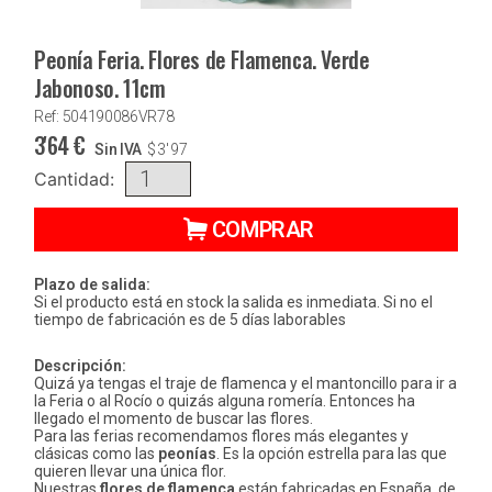
Peonía Feria. Flores de Flamenca. Verde
Jabonoso. 11cm
Ref: 504190086VR78
3'64
€
Sin IVA
$
3'97
Cantidad:
COMPRAR
Plazo de salida:
Si el producto está en stock la salida es inmediata. Si no el
tiempo de fabricación es de 5 días laborables
Descripción:
Quizá ya tengas el traje de flamenca y el mantoncillo para ir a
la Feria o al Rocío o quizás alguna romería. Entonces ha
llegado el momento de buscar las flores.
Para las ferias recomendamos flores más elegantes y
clásicas como las
peonías
. Es la opción estrella para las que
quieren llevar una única flor.
Nuestras
flores de flamenca
están fabricadas en España, de