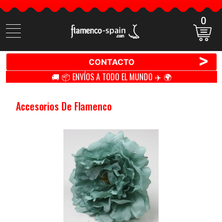
0
Buscar
productos
>
CONTACTO
🚚 📦 ENVÍOS A TODO EL MUNDO ✈️ 🌍
Accesorios De Flamenco