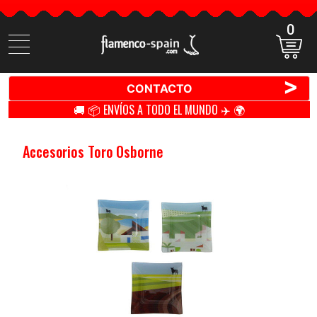
0
Buscar
productos
>
CONTACTO
🚚 📦 ENVÍOS A TODO EL MUNDO ✈️ 🌍
Accesorios Toro Osborne