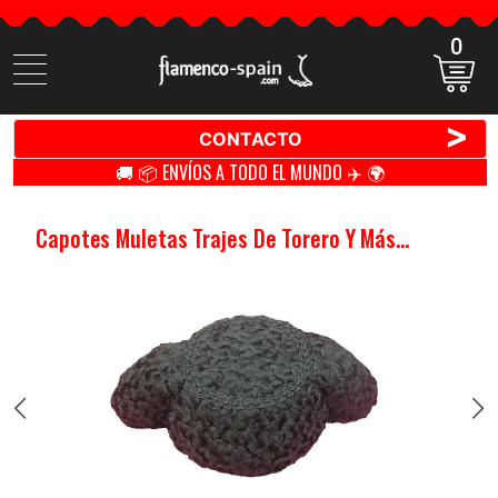
0
Buscar
productos
>
CONTACTO
🚚 📦 ENVÍOS A TODO EL MUNDO ✈️ 🌍
Capotes Muletas Trajes De Torero Y Más...