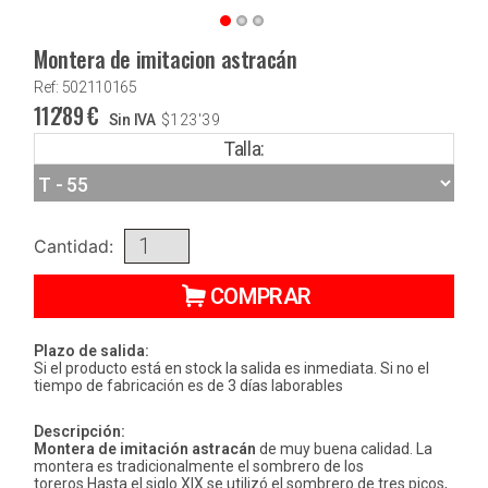
Montera de imitacion astracán
Ref: 502110165
112'89
€
Sin IVA
$
123'39
Talla:
Cantidad:
COMPRAR
Plazo de salida:
Si el producto está en stock la salida es inmediata. Si no el
tiempo de fabricación es de 3 días laborables
Descripción:
Montera de imitación astracán
de muy buena calidad. La
montera es tradicionalmente el sombrero de los
toreros.Hasta el siglo XIX se utilizó el sombrero de tres picos,